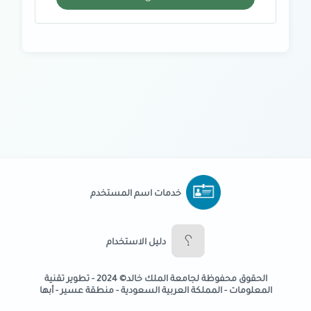
خدمات اسم المستخدم
دليل الاستخدام
اﻟﺤﻘﻮق ﻣﺤﻔﻮﻇﺔ ﻟﺠﺎﻣﻌﺔ اﻟﻤﻠﻚ ﺧﺎﻟﺪ© 2024 - ﺗﻄﻮﻳﺮ تقنية
اﻟﻤﻌﻠﻮﻣﺎت - اﻟﻤﻤﻠﻜﺔ اﻟﻌﺮﺑﻴﺔ اﻟﺴﻌﻮدﻳﺔ - ﻣﻨﻄﻘﺔ ﻋﺴﻴﺮ - أﺑﻬﺎ